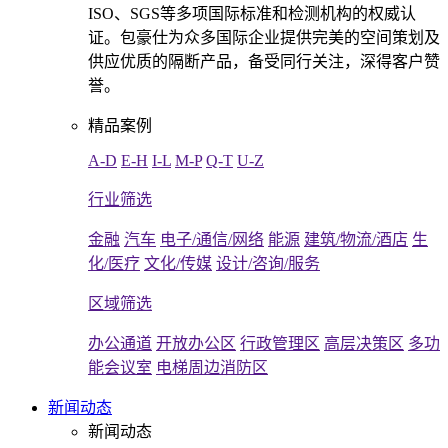
ISO、SGS等多项国际标准和检测机构的权威认
证。包豪仕为众多国际企业提供完美的空间策划及
供应优质的隔断产品，备受同行关注，深得客户赞
誉。
精品案例
A-D
E-H
I-L
M-P
Q-T
U-Z
行业筛选
金融
汽车
电子/通信/网络
能源
建筑/物流/酒店
生
化/医疗
文化/传媒
设计/咨询/服务
区域筛选
办公通道
开放办公区
行政管理区
高层决策区
多功
能会议室
电梯周边消防区
新闻动态
新闻动态