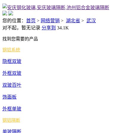
圳
东
您的位置：
首页
>
网络营销
>
湖北省
>
武汉
莞
对不起，暂无记录
分享到
34.1K
惠
找到您需要的产品
州
中
钢铝系统
山
隐框双玻
湖南省
常
外框双玻
德
双玻百叶
怀
化
饰面板
衡
外框单玻
阳
钢铝隔断
娄
底
单玻隔断