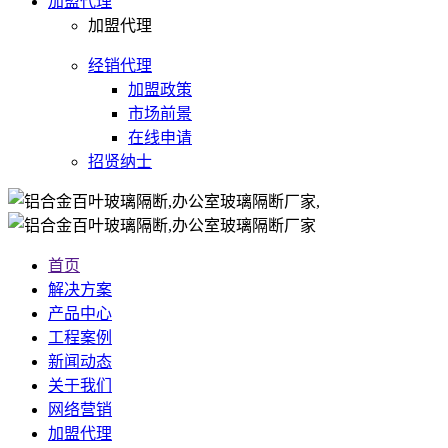
加盟代理
州
加盟代理
珠
海
经销代理
加盟政策
肇
市场前景
庆
在线申请
江
招贤纳士
门
云
浮
首页
潮
解决方案
州
产品中心
揭
工程案例
阳
新闻动态
广
关于我们
网络营销
州
加盟代理
深