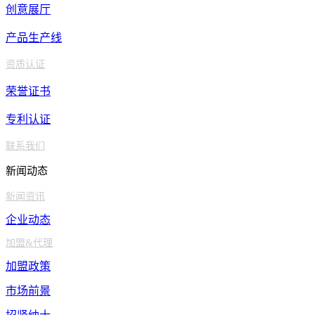
长
创意展厅
沙
产品生产线
安徽省
合
资质认证
肥
安
荣誉证书
庆
专利认证
蚌
联系我们
埠
新闻动态
芜
湖
新闻资讯
淮
企业动态
南
加盟&代理
马
加盟政策
鞍
市场前景
山
淮