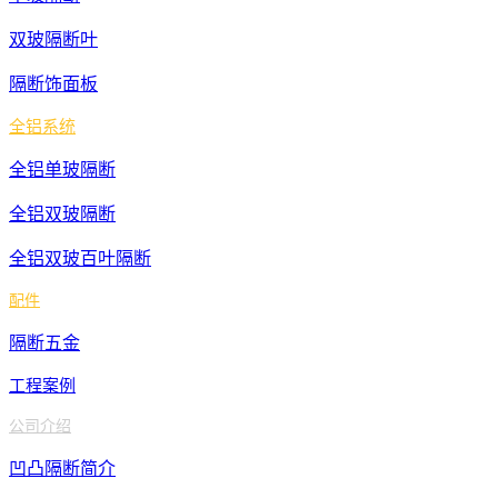
邵
双玻隔断叶
阳
湘
隔断饰面板
潭
全铝系统
益
全铝单玻隔断
阳
永
全铝双玻隔断
州
全铝双玻百叶隔断
岳
配件
阳
张
隔断五金
家
工程案例
界
公司介绍
株
凹凸隔断简介
洲