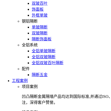
双玻百叶
饰面板
外框单玻
钢铝隔断
单玻隔断
双玻隔断
隔断饰面板
全铝系统
全铝单玻隔断
全铝双玻隔断
全铝双玻百叶隔断
配件
隔断五金
工程案例
项目案例
凹凸隔断金属隔墙产品均达到国际标准,并通过IS
注，深得客户赞誉。