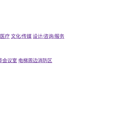
/医疗
文化/传媒
设计/咨询/服务
能会议室
电梯周边消防区