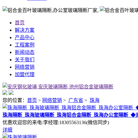
河北省
石
浙江省
杭
首页
康
解决方案
产品中心
贵州省
贵
工程案例
四川省
成
新闻动态
关于我们
辽宁省
沈
网络营销
重庆市
重
加盟代理
黑龙江省
哈
吉林省
长
您的位置：
首页
>
网络营销
>
广东省
>
珠海
甘肃省
兰
珠海隔断_珠海玻璃隔断_珠海铝合金隔断_珠海办公室隔断_◆
青海省
西
优惠欢迎您的来电:李经理:18305563136(微信同步)
台湾省
台
详细