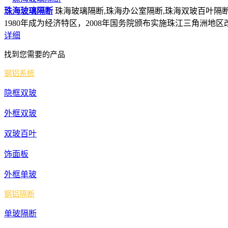
陕西省
西
珠海玻璃隔断
珠海玻璃隔断,珠海办公室隔断,珠海双玻百叶隔断,
北京市
1980年成为经济特区，2008年国务院颁布实施珠江三角洲地区改革
北
详细
上海市
上
找到您需要的产品
天津市
天
钢铝系统
隐框双玻
外框双玻
双玻百叶
饰面板
外框单玻
钢铝隔断
单玻隔断