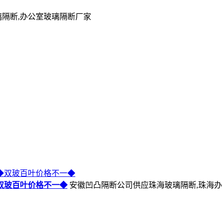
家庄
唐山
秦皇岛
邯郸
邢台
保定
张家口
承德
廊坊
衡水
沧州
州
建德
富阳
临安
宁波
余姚
慈溪
奉化
温州
瑞安
乐清
嘉兴
海
衢州
江山
舟山
台州
温岭
临海
丽水
龙泉
阳
安顺
遵义
六盘水
毕节
兴义
凯里
都匀
铜仁
仁怀
赤水
清镇
都
绵阳
德阳
内江
宜宾
泸州
乐山
自贡
达州
南充
攀枝花
遂宁
阳
大连
鞍山
本溪
抚顺
丹东
锦州
营口
阜新
辽阳
盘锦
铁岭
朝
庆市
尔滨
齐齐哈尔
牡丹江
佳木斯
大庆
鸡西
双鸭山
鹤岗
绥化
七台河
伊
春
吉林
四平
通化
松原
辽源
白山
白城
州
嘉峪关
金昌
白银
天水
酒泉
张掖
武威
定西
陇南
平凉
庆阳
双玻百叶价格不一◆
安徽凹凸隔断公司供应珠海玻璃隔断,珠海办
宁
德令哈
盐湖称格尔木
湾省