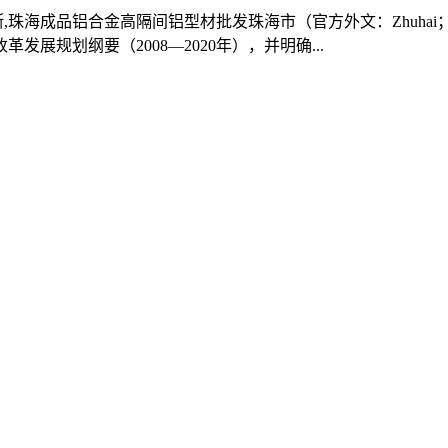
安
咸阳
宝鸡
渭南
铜川
商洛
汉中
安康
珠海成品铝合金高隔间铝型材批发珠海市（官方外文：Zhuhai；传
发展规划纲要（2008—2020年），并明确...
京
海
津