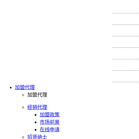
广东省
佛
湖南省
常
安徽省
合
江西省
南
广西省
南
福建省
福
湖北省
武
加盟代理
山东省
青
加盟代理
云南省
昆
经销代理
山西省
太
加盟政策
江苏省
市场前景
南
在线申请
海南省
海
招贤纳士