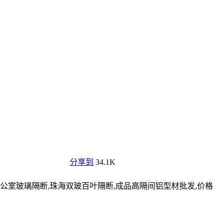
宁
平湖
桐乡
湖州
绍兴
诸暨
上虞
嵊州
金华
兰溪
义乌
东阳
永
福泉
资阳
雅安
眉山
广元
广安
巴中
阳
葫芦岛
春
分享到
34.1K
公室玻璃隔断,珠海双玻百叶隔断,成品高隔间铝型材批发,价格