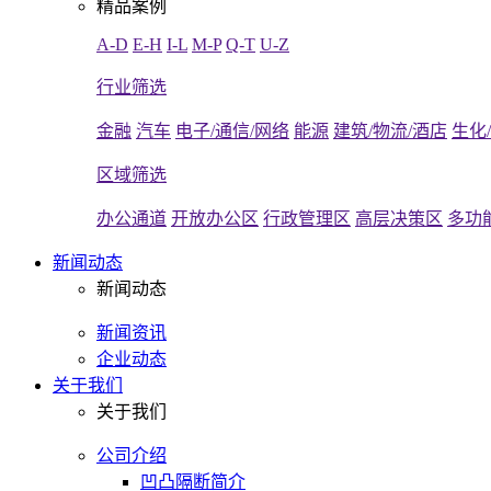
精品案例
A-D
E-H
I-L
M-P
Q-T
U-Z
行业筛选
金融
汽车
电子/通信/网络
能源
建筑/物流/酒店
生化
区域筛选
办公通道
开放办公区
行政管理区
高层决策区
多功
新闻动态
新闻动态
新闻资讯
企业动态
关于我们
关于我们
公司介绍
凹凸隔断简介