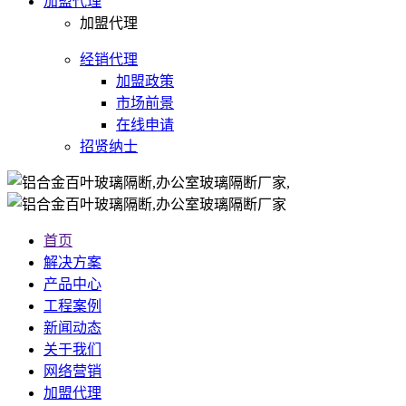
加盟代理
州
加盟代理
珠
海
经销代理
加盟政策
肇
市场前景
庆
在线申请
江
招贤纳士
门
云
浮
首页
潮
解决方案
州
产品中心
揭
工程案例
阳
新闻动态
广
关于我们
网络营销
州
加盟代理
深