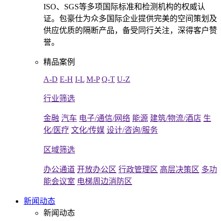
ISO、SGS等多项国际标准和检测机构的权威认
证。包豪仕为众多国际企业提供完美的空间策划及
供应优质的隔断产品，备受同行关注，深得客户赞
誉。
精品案例
A-D
E-H
I-L
M-P
Q-T
U-Z
行业筛选
金融
汽车
电子/通信/网络
能源
建筑/物流/酒店
生
化/医疗
文化/传媒
设计/咨询/服务
区域筛选
办公通道
开放办公区
行政管理区
高层决策区
多功
能会议室
电梯周边消防区
新闻动态
新闻动态