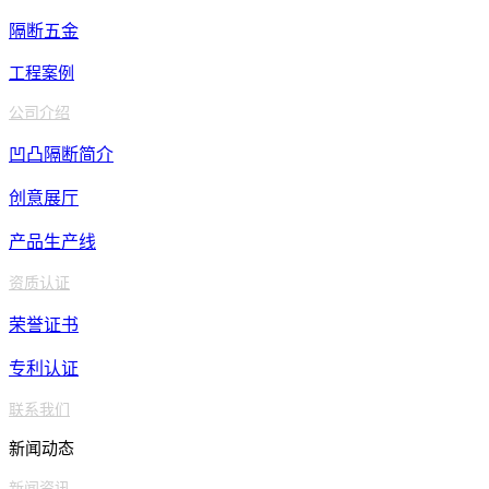
长
隔断五金
沙
工程案例
安徽省
合
肥
公司介绍
安
凹凸隔断简介
庆
创意展厅
蚌
埠
产品生产线
芜
资质认证
湖
荣誉证书
淮
南
专利认证
马
联系我们
鞍
新闻动态
山
淮
新闻资讯