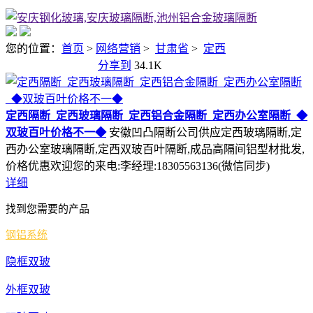
圳
东
您的位置：
首页
>
网络营销
>
甘肃省
>
定西
莞
分享到
34.1K
惠
州
定西隔断_定西玻璃隔断_定西铝合金隔断_定西办公室隔断_◆
中
双玻百叶价格不一◆
安徽凹凸隔断公司供应定西玻璃隔断,定
山
西办公室玻璃隔断,定西双玻百叶隔断,成品高隔间铝型材批发,
湖南省
常
价格优惠欢迎您的来电:李经理:18305563136(微信同步)
详细
德
怀
找到您需要的产品
化
钢铝系统
衡
隐框双玻
阳
娄
外框双玻
底