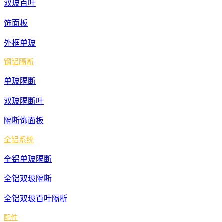
双玻百叶
邵
阳
饰面板
湘
外框单玻
潭
钢铝隔断
益
阳
单玻隔断
永
双玻隔断叶
州
隔断饰面板
岳
阳
全铝系统
张
全铝单玻隔断
家
全铝双玻隔断
界
株
全铝双玻百叶隔断
洲
配件